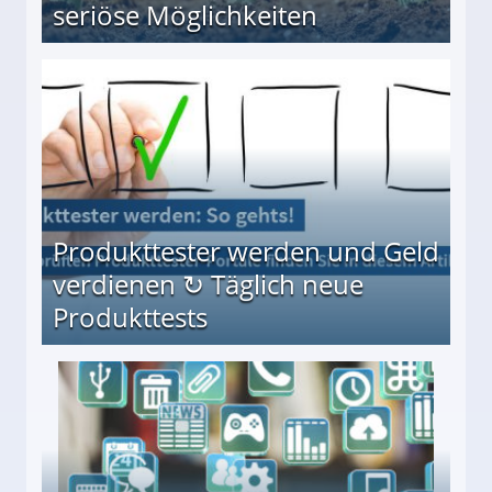
seriöse Möglichkeiten
Möglichkeiten
Produkttester werden und Geld
verdienen ↻ Täglich neue
Produkttests
en ↻ Täglich neue Produkttests