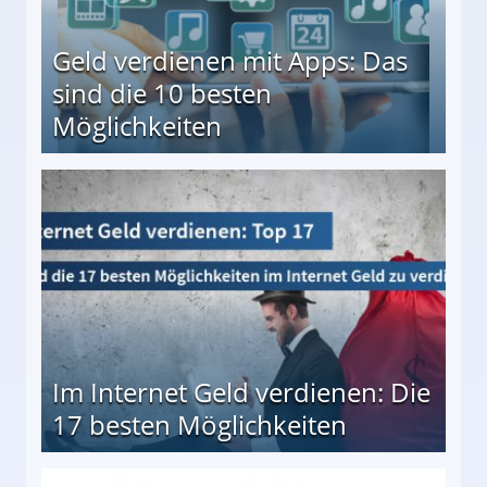
Geld verdienen mit Apps: Das
sind die 10 besten
Möglichkeiten
10 besten Möglichkeiten
Im Internet Geld verdienen: Die
17 besten Möglichkeiten
en Möglichkeiten