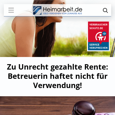
Zu Unrecht gezahlte Rente:
Betreuerin haftet nicht für
Verwendung!