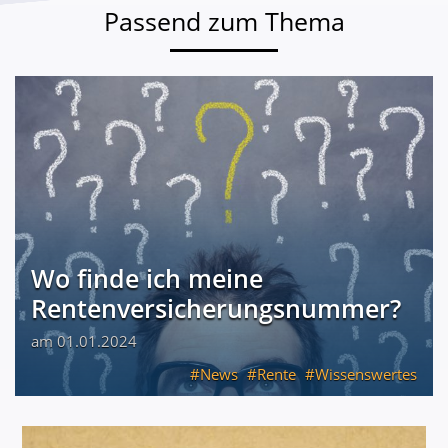
Passend zum Thema
Wo finde ich meine
Rentenversicherungsnummer?
am 01.01.2024
News
Rente
Wissenswertes