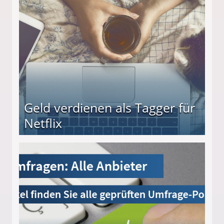
beiten
Geld verdienen als Tagger für
Netflix