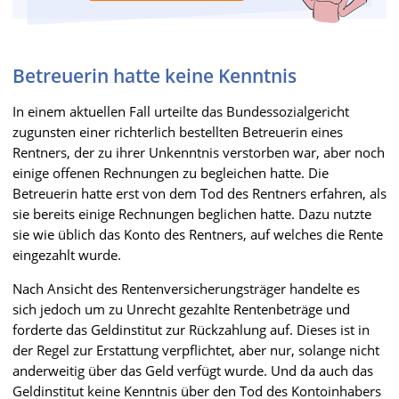
Betreuerin hatte keine Kenntnis
In einem aktuellen Fall urteilte das Bundessozialgericht
zugunsten einer richterlich bestellten Betreuerin eines
Rentners, der zu ihrer Unkenntnis verstorben war, aber noch
einige offenen Rechnungen zu begleichen hatte. Die
Betreuerin hatte erst von dem Tod des Rentners erfahren, als
sie bereits einige Rechnungen beglichen hatte. Dazu nutzte
sie wie üblich das Konto des Rentners, auf welches die Rente
eingezahlt wurde.
Nach Ansicht des Rentenversicherungsträger handelte es
sich jedoch um zu Unrecht gezahlte Rentenbeträge und
forderte das Geldinstitut zur Rückzahlung auf. Dieses ist in
der Regel zur Erstattung verpflichtet, aber nur, solange nicht
anderweitig über das Geld verfügt wurde. Und da auch das
Geldinstitut keine Kenntnis über den Tod des Kontoinhabers