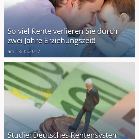
So viel Rente verlieren Sie durch
zwei Jahre Erziehungszeit!
am 18.05.2017
Studie: Deutsches Rentensystem