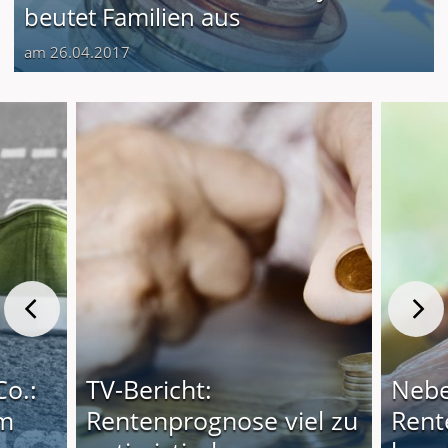
beutet Familien aus
am 26.04.2017
Co.:
TV-Bericht:
Nebe
em
Rentenprognose viel zu
Rent