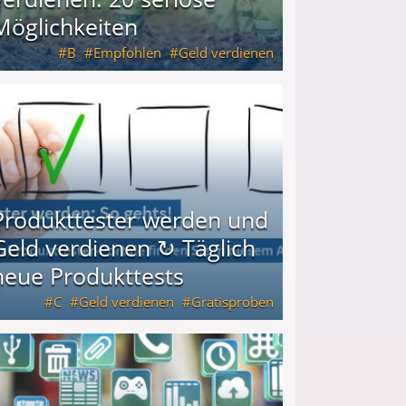
Möglichkeiten
B
Empfohlen
Geld verdienen
keiten
Produkttester werden und
Geld verdienen ↻ Täglich
neue Produkttests
C
Geld verdienen
Gratisproben
glich neue Produkttests