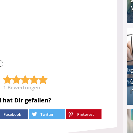
I❶I Schnell Geld verdienen: 20 seriöse Möglich
1
Bewertungen
l hat Dir gefallen?
Produkttester werden und Geld verdienen ↻ Tä
Facebook
Twitter
Pinterest