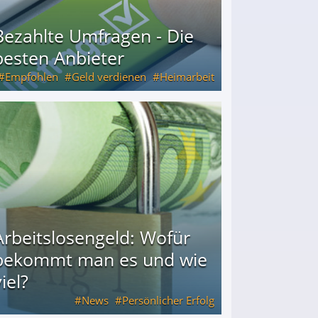
Bezahlte Umfragen - Die
besten Anbieter
Empfohlen
Geld verdienen
Heimarbeit
Arbeitslosengeld: Wofür
bekommt man es und wie
iel?
News
Persönlicher Erfolg