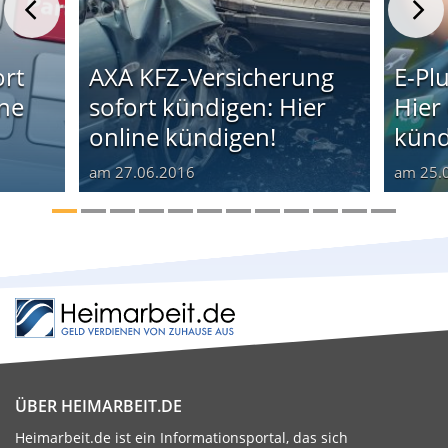
ort
AXA KFZ-Versicherung
E-Pl
ine
sofort kündigen: Hier
Hier 
online kündigen!
künd
am
27.06.2016
am
25.
ÜBER HEIMARBEIT.DE
Heimarbeit.de ist ein Informationsportal, das sich