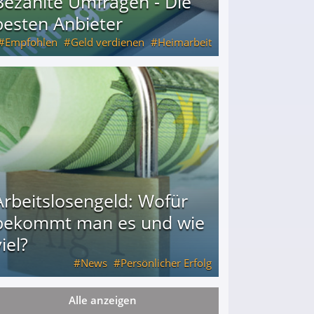
Bezahlte Umfragen - Die
besten Anbieter
Empfohlen
Geld verdienen
Heimarbeit
Arbeitslosengeld: Wofür
bekommt man es und wie
iel?
News
Persönlicher Erfolg
Alle anzeigen
ie viel?