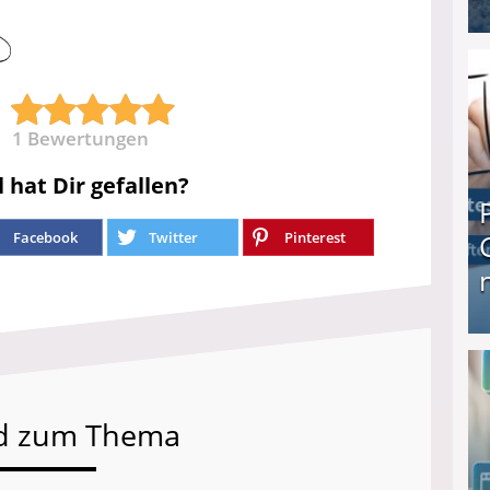
I❶I Schnell Geld verdienen: 20 seriöse Möglich
1
Bewertungen
l hat Dir gefallen?
Facebook
Twitter
Pinterest
Produkttester werden und Geld verdienen ↻ Tä
d zum Thema