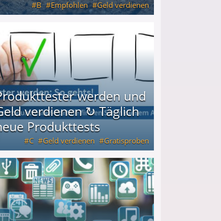
B
Empfohlen
Geld verdienen
keiten
Produkttester werden und
Geld verdienen ↻ Täglich
neue Produkttests
C
Geld verdienen
Gratisproben
glich neue Produkttests