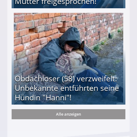
Mutter freigesprochen!
 Suff-Mutter freigesprochen!
Obdachloser (58) verzweifelt:
Unbekannte entführten seine
Hündin "Hanni"!
Alle anzeigen
te entführten seine Hündin "Hanni"!