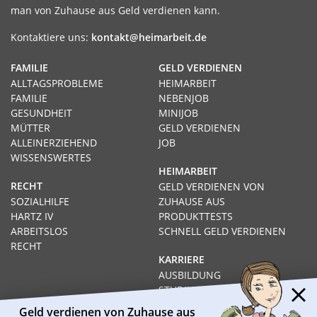
man von Zuhause aus Geld verdienen kann.
Kontaktiere uns:
kontakt@heimarbeit.de
FAMILIE
GELD VERDIENEN
ALLTAGSPROBLEME
HEIMARBEIT
FAMILIE
NEBENJOB
GESUNDHEIT
MINIJOB
MÜTTER
GELD VERDIENEN
ALLEINERZIEHEND
JOB
WISSENSWERTES
HEIMARBEIT
RECHT
GELD VERDIENEN VON
SOZIALHILFE
ZUHAUSE AUS
HARTZ IV
PRODUKTTESTS
ARBEITSLOS
SCHNELL GELD VERDIENEN
RECHT
KARRIERE
AUSBILDUNG
STUDIUM
FERNSTUDIUM
Geld verdienen von Zuhause aus