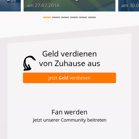
am 27.07.2016
am 30.
Geld verdienen
von Zuhause aus
Jetzt
Geld
verdienen
Fan werden
Jetzt unserer Community beitreten