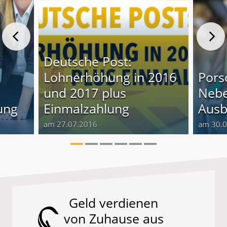
Deutsche Post:
Lohnerhöhung in 2016
Pors
und 2017 plus
Nebe
ung
Einmalzahlung
Ausb
am 27.07.2016
am 30.
Geld verdienen
von Zuhause aus