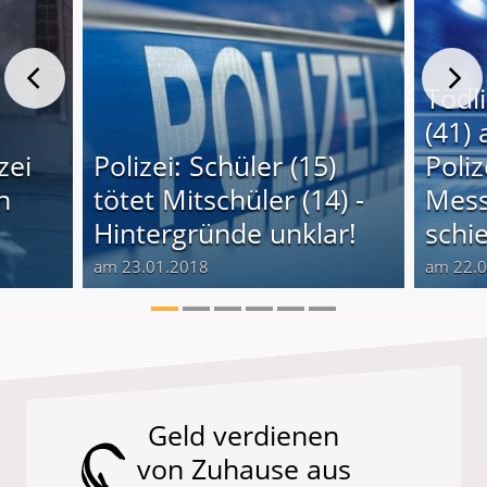
Tödl
(41) 
zei
Polizei: Schüler (15)
Poli
n
tötet Mitschüler (14) -
Mess
Hintergründe unklar!
schi
am 23.01.2018
am 22.
Geld verdienen
von Zuhause aus