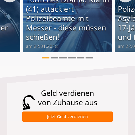
(41) attackiert
Poliz
Polizeibeamte mit
Asyl
ner
Messer - diese müssen
17-J
schießen!
und 
am 22.01.2018
am 22.
Geld verdienen
von Zuhause aus
Jetzt
Geld
verdienen