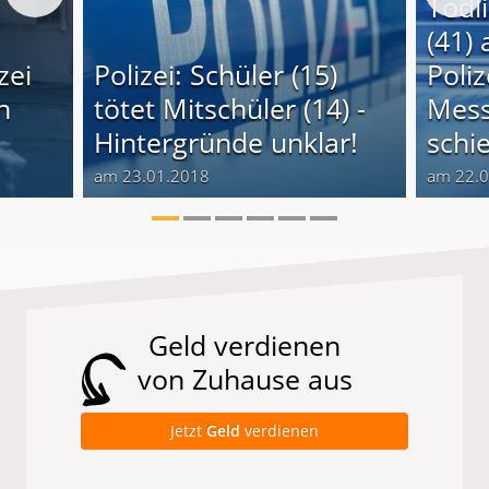
Tödl
(41) 
zei
Polizei: Schüler (15)
Poli
n
tötet Mitschüler (14) -
Mess
Hintergründe unklar!
schi
am 23.01.2018
am 22.
Geld verdienen
von Zuhause aus
Jetzt
Geld
verdienen