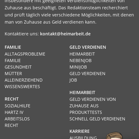
insbesondere mit geeigneten Verdienstmöglichkeiten von
Zuhause aus beschäftigt. Das Redaktionsteam recherchiert
und prüft täglich viele verschiedene Möglichkeiten, mit denen
man von Zuhause aus Geld verdienen kann.
Kontaktiere uns:
kontakt@heimarbeit.de
FAMILIE
GELD VERDIENEN
ALLTAGSPROBLEME
HEIMARBEIT
FAMILIE
NEBENJOB
GESUNDHEIT
MINIJOB
MÜTTER
GELD VERDIENEN
ALLEINERZIEHEND
JOB
WISSENSWERTES
HEIMARBEIT
RECHT
GELD VERDIENEN VON
SOZIALHILFE
ZUHAUSE AUS
HARTZ IV
PRODUKTTESTS
ARBEITSLOS
SCHNELL GELD VERDIENEN
RECHT
KARRIERE
AUSBILDUNG