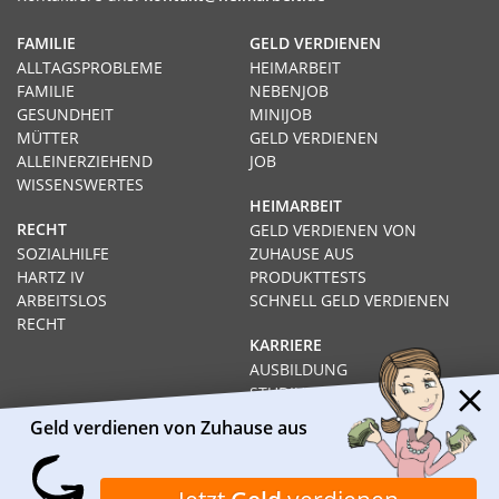
FAMILIE
GELD VERDIENEN
ALLTAGSPROBLEME
HEIMARBEIT
FAMILIE
NEBENJOB
GESUNDHEIT
MINIJOB
MÜTTER
GELD VERDIENEN
ALLEINERZIEHEND
JOB
WISSENSWERTES
HEIMARBEIT
RECHT
GELD VERDIENEN VON
SOZIALHILFE
ZUHAUSE AUS
HARTZ IV
PRODUKTTESTS
ARBEITSLOS
SCHNELL GELD VERDIENEN
RECHT
KARRIERE
AUSBILDUNG
STUDIUM
FERNSTUDIUM
Geld verdienen von Zuhause aus
GEHÄLTER
Impressum
Datenschutz
Kontakt
Über Heimarbeit.de