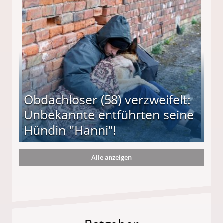
 Suff-Mutter freigesprochen!
Obdachloser (58) verzweifelt:
Unbekannte entführten seine
Hündin "Hanni"!
Alle anzeigen
te entführten seine Hündin "Hanni"!