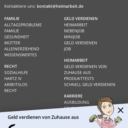
Kontaktiere uns:
kontakt@heimarbeit.de
FAMILIE
GELD VERDIENEN
ALLTAGSPROBLEME
HEIMARBEIT
FAMILIE
NEBENJOB
GESUNDHEIT
MINIJOB
MÜTTER
GELD VERDIENEN
ALLEINERZIEHEND
JOB
WISSENSWERTES
HEIMARBEIT
RECHT
GELD VERDIENEN VON
SOZIALHILFE
ZUHAUSE AUS
HARTZ IV
PRODUKTTESTS
ARBEITSLOS
SCHNELL GELD VERDIENEN
RECHT
KARRIERE
AUSBILDUNG
STUDIUM
FERNSTUDIUM
Geld verdienen von Zuhause aus
GEHÄLTER