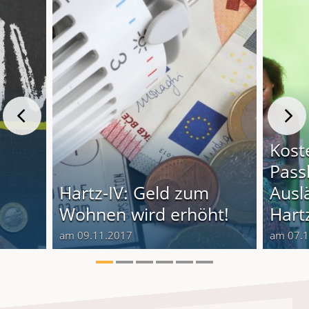
Kost
Pass
Hartz-IV: Geld zum
Ausl
Wohnen wird erhöht!
Hart
am 09.11.2017
am 07.