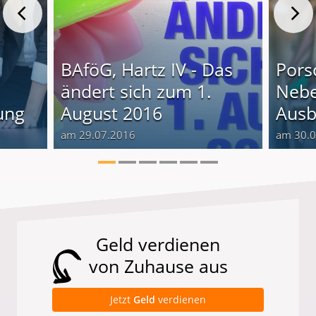
BAföG, Hartz IV - Das
Pors
ändert sich zum 1.
Nebe
ung
August 2016
Ausb
am 29.07.2016
am 30.
Geld verdienen
von Zuhause aus
Jetzt
Geld
verdienen