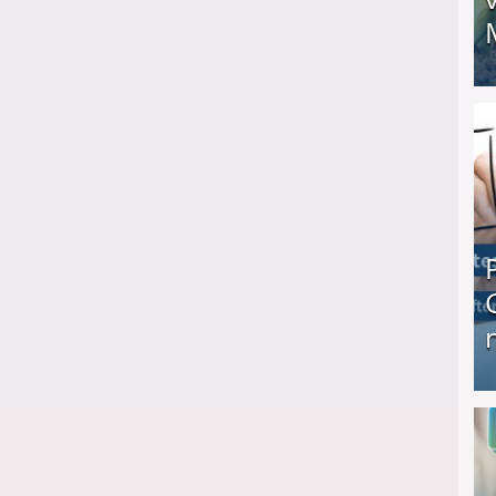
I❶I Schnell Geld verdienen: 20 seriöse Möglich
Produkttester werden und Geld verdienen ↻ Tä