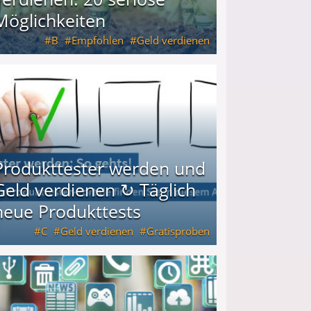
Möglichkeiten
B
Empfohlen
Geld verdienen
keiten
Produkttester werden und
Geld verdienen ↻ Täglich
neue Produkttests
C
Geld verdienen
Gratisproben
glich neue Produkttests