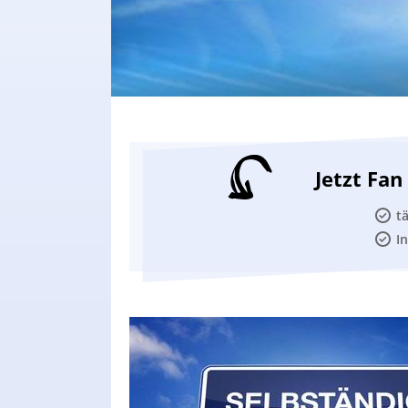
Jetzt Fa
t
I