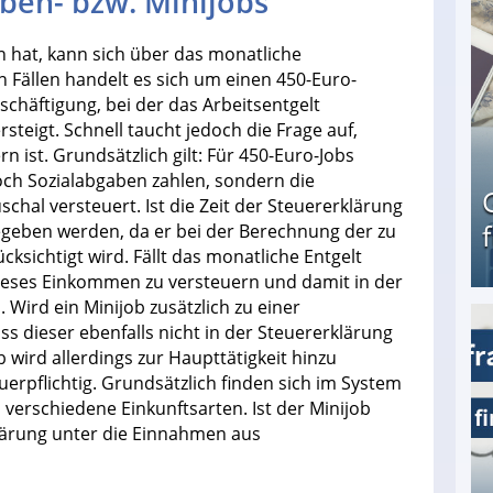
ben- bzw. Minijobs
 hat, kann sich über das monatliche
 Fällen handelt es sich um einen 450-Euro-
schäftigung, bei der das Arbeitsentgelt
teigt. Schnell taucht jedoch die Frage auf,
 ist. Grundsätzlich gilt: Für 450-Euro-Jobs
h Sozialabgaben zahlen, sondern die
hal versteuert. Ist die Zeit der Steuererklärung
geben werden, da er bei der Berechnung der zu
sichtigt wird. Fällt das monatliche Entgelt
dieses Einkommen zu versteuern und damit in der
ird ein Minijob zusätzlich zu einer
s dieser ebenfalls nicht in der Steuererklärung
Geld verdienen als Tagger für Netflix
wird allerdings zur Haupttätigkeit hinzu
rpflichtig. Grundsätzlich finden sich im System
erschiedene Einkunftsarten. Ist der Minijob
rklärung unter die Einnahmen aus