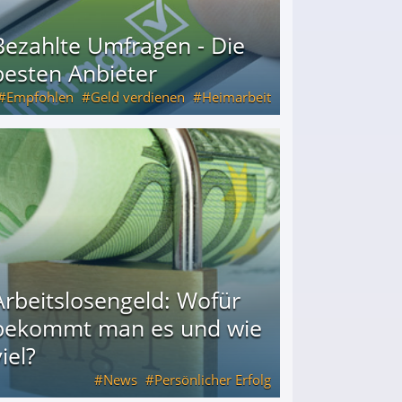
Bezahlte Umfragen - Die
besten Anbieter
Empfohlen
Geld verdienen
Heimarbeit
Arbeitslosengeld: Wofür
bekommt man es und wie
iel?
News
Persönlicher Erfolg