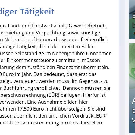
iger Tätigkeit
us Land- und Forstwirtschaft, Gewerbebetrieb,
 Vermietung und Verpachtung sowie sonstige
ein Nebenjob auf Honorarbasis oder freiberuflich
ändige Tätigkeit, die in den meisten Fällen
 müssen Selbständige im Nebenjob ihre Einnahmen
Bezahlte Umfragen - Die besten Anbieter
der Einkommenssteuer zu ermitteln, müssen
lärung dem zuständigen Finanzamt übermitteln.
30 Euro im Jahr. Das bedeutet, dass erst das
teigt, versteuert werden muss. Im Gegensatz zu
ur Buchführung verpflichtet. Dennoch müssen sie
berschussrechnung (EÜR) beifügen. Hierfür ist
u verwenden. Eine Ausnahme bilden hier
ahmen 17.500 Euro nicht übersteigen. Sie sind
müssen aber nicht den amtlichen Vordruck „EÜR“
v
men-Überschussrechnung formlos darstellen.