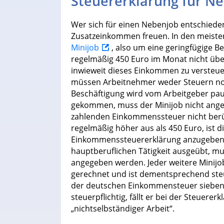
Steuererklärung für Ne
Wer sich für einen Nebenjob entschieden
Zusatzeinkommen freuen. In den meisten
Minijob
, also um eine geringfügige Be
regelmäßig 450 Euro im Monat nicht übers
inwieweit dieses Einkommen zu versteuern
müssen Arbeitnehmer weder Steuern noc
Beschäftigung wird vom Arbeitgeber pausc
gekommen, muss der Minijob nicht ange
zahlenden Einkommenssteuer nicht berück
regelmäßig höher aus als 450 Euro, ist 
Einkommenssteuererklärung anzugeben. W
hauptberuflichen Tätigkeit ausgeübt, mus
angegeben werden. Jeder weitere Minijob 
gerechnet und ist dementsprechend steue
der deutschen Einkommensteuer sieben v
steuerpflichtig, fällt er bei der Steuere
„nichtselbständiger Arbeit“.