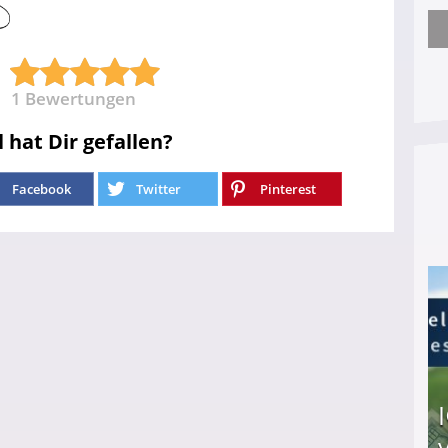
Arbeitslosengeld: Wofür bekommt man es und w
1
Bewertungen
l hat Dir gefallen?
Facebook
Twitter
Pinterest