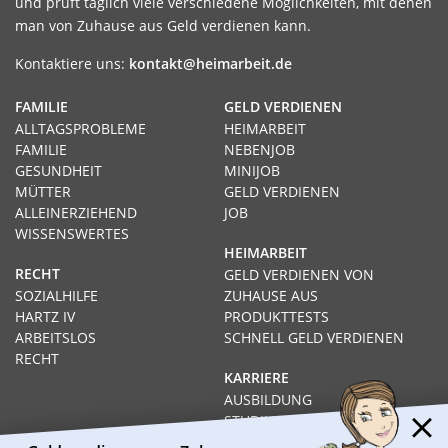
und prüft täglich viele verschiedene Möglichkeiten, mit denen
man von Zuhause aus Geld verdienen kann.
Kontaktiere uns:
kontakt@heimarbeit.de
FAMILIE
GELD VERDIENEN
ALLTAGSPROBLEME
HEIMARBEIT
FAMILIE
NEBENJOB
GESUNDHEIT
MINIJOB
MÜTTER
GELD VERDIENEN
ALLEINERZIEHEND
JOB
WISSENSWERTES
HEIMARBEIT
RECHT
GELD VERDIENEN VON
SOZIALHILFE
ZUHAUSE AUS
HARTZ IV
PRODUKTTESTS
ARBEITSLOS
SCHNELL GELD VERDIENEN
RECHT
KARRIERE
AUSBILDUNG
STUDIUM
FERNSTUDIUM