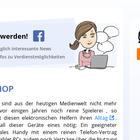
n werden!
äglich interessante News
nfos zu Verdienstmöglichkeiten
HOP
sind aus der heutigen Medienwelt nicht mehr
or einigen Jahren noch reine Spielerei , so
t diesen elektronischen Helfern ihren
Alltag
.
 all dieser Geräte eines nötig: Ein geeigneter
ales Handy mit einem reinen Telefon-Vertrag
ablet PCs zudem noch Verträge über die Nutzung