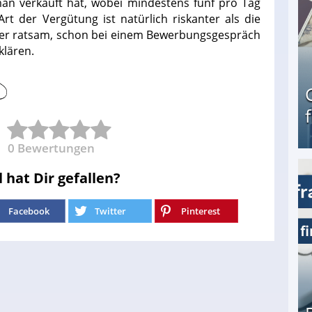
man verkauft hat, wobei mindestens fünf pro Tag
t der Vergütung ist natürlich riskanter als die
her ratsam, schon bei einem Bewerbungsgespräch
klären.
0
Bewertungen
l hat Dir gefallen?
Geld verdienen als Tagger für Netflix
Facebook
Twitter
Pinterest