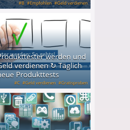
B
Empfohlen
Geld verdienen
keiten
Produkttester werden und
Geld verdienen ↻ Täglich
neue Produkttests
C
Geld verdienen
Gratisproben
glich neue Produkttests