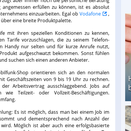
orzugt aber immer noch die persönliche Beratung
 angemessen erfüllen zu können, ist es absolut
 Unternehmens einzuarbeiten. Egal ob
Vodafone
,
 über eine breite Produktpalette.
rife mit ihren speziellen Konditionen zu kennen,
n Tarife vorzuschlagen, die zu seinem Telefon-
in Handy nur selten und für kurze Anrufe nutzt,
te-Produkt aufgeschwatzt bekommen. Sonst fühlen
nd suchen sich einen anderen Anbieter.
obilfunk-Shop orientieren sich an den normalen
mit Geschäftszeiten von 9 bis 19 Uhr zu rechnen.
t der Arbeitsvertrag ausschlaggebend. Jobs auf
wie Teilzeit- oder Vollzeit-Beschäftigungen.
umfang.
hlung: Es ist möglich, dass man bei einem Job im
Heimarbeit ohne PC: Die besten Heimarbeiten
ekommt und dementsprechend nach Anzahl der
wird. Möglich ist aber auch eine erfolgsbasierte