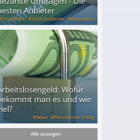
Bezahlte Umfragen - Die
besten Anbieter
Empfohlen
Geld verdienen
Heimarbeit
Arbeitslosengeld: Wofür
bekommt man es und wie
iel?
News
Persönlicher Erfolg
Alle anzeigen
ie viel?