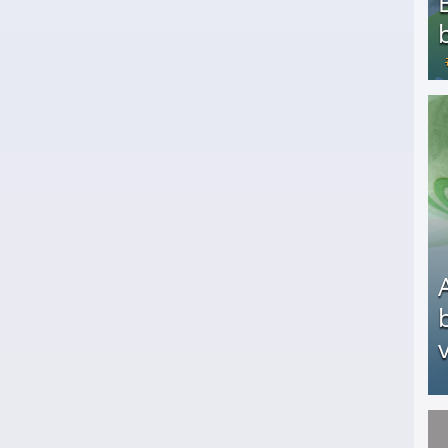
Bezahlte Umfragen - Die besten Anbieter
v
Arbeitslosengeld: Wofür bekommt man es und w