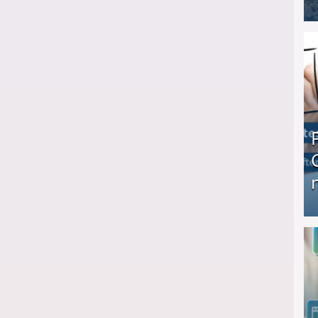
I❶I Schnell Geld verdienen: 20 seriöse Möglich
Produkttester werden und Geld verdienen ↻ Tä