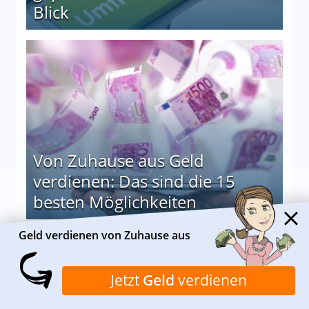
Blick
le auf einen Blick
Von Zuhause aus Geld
verdienen: Das sind die 15
besten Möglichkeiten
nd die 15 besten Möglichkeiten
Geld verdienen von Zuhause aus
Alle anzeigen
Jetzt
Geld
verdienen