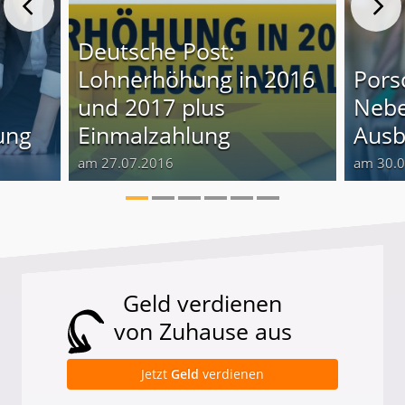
Deutsche Post:
Lohnerhöhung in 2016
Pors
und 2017 plus
Nebe
ung
Einmalzahlung
Ausb
am 27.07.2016
am 30.
Geld verdienen
von Zuhause aus
Jetzt
Geld
verdienen