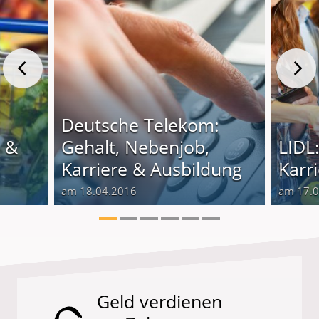
Deutsche Telekom:
e &
Gehalt, Nebenjob,
LIDL
Karriere & Ausbildung
Karr
am 18.04.2016
am 17.
Geld verdienen