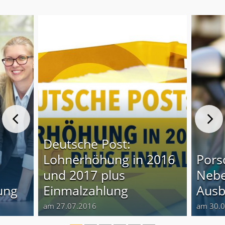
Deutsche Post:
Lohnerhöhung in 2016
Pors
und 2017 plus
Nebe
ung
Einmalzahlung
Ausb
am 27.07.2016
am 30.