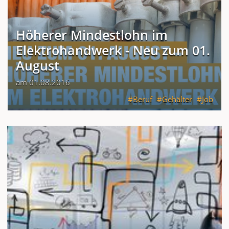
Höherer Mindestlohn im
Elektrohandwerk - Neu zum 01.
August
am 01.08.2016
Beruf
Gehälter
Job