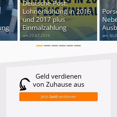
Deutsche Post:
Lohnerhöhung in 2016
Pors
und 2017 plus
Nebe
ung
Einmalzahlung
Ausb
am 27.07.2016
am 30.
Geld verdienen
von Zuhause aus
Jetzt
Geld
verdienen