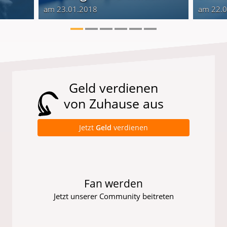
am 23.01.2018
am 22.
Geld verdienen
von Zuhause aus
Jetzt
Geld
verdienen
Fan werden
Jetzt unserer Community beitreten