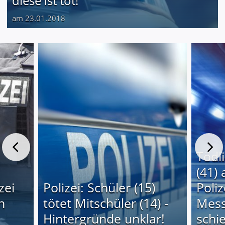
diese ist tot!
am 23.01.2018
Tödl
(41) 
zei
Polizei: Schüler (15)
Poli
n
tötet Mitschüler (14) -
Mess
Hintergründe unklar!
schi