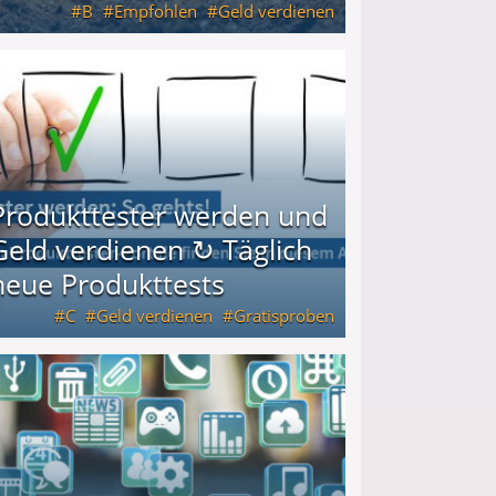
B
Empfohlen
Geld verdienen
keiten
Produkttester werden und
Geld verdienen ↻ Täglich
neue Produkttests
C
Geld verdienen
Gratisproben
glich neue Produkttests