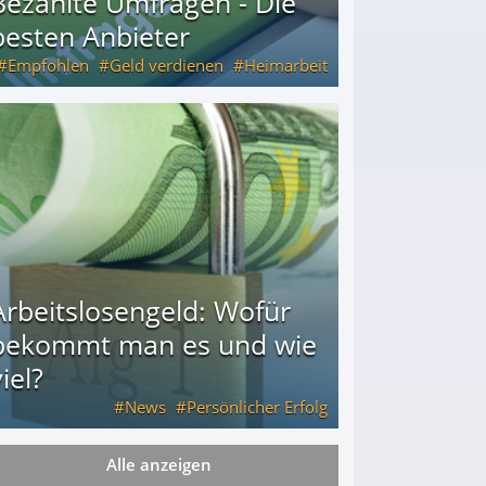
Bezahlte Umfragen - Die
besten Anbieter
Empfohlen
Geld verdienen
Heimarbeit
Arbeitslosengeld: Wofür
bekommt man es und wie
iel?
News
Persönlicher Erfolg
Alle anzeigen
ie viel?