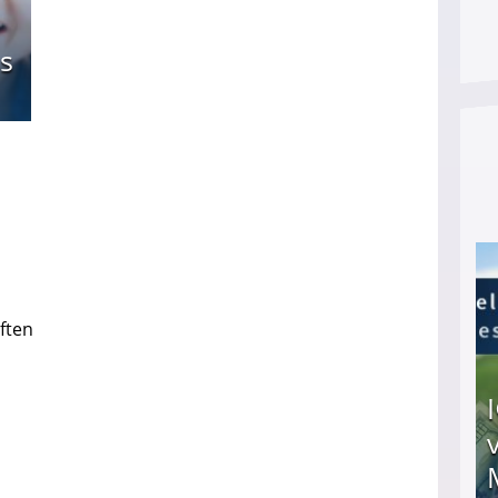
s
ften