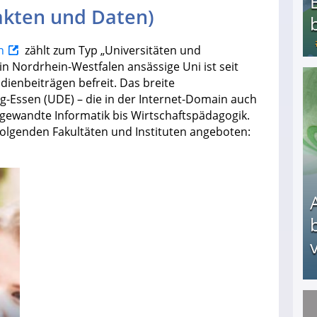
Fakten und Daten)
n
zählt zum Typ „Universitäten und
n Nordrhein-Westfalen ansässige Uni ist seit
ienbeiträgen befreit. Das breite
Bezahlte Umfragen - Die besten Anbieter
g-Essen (UDE) – die in der Internet-Domain auch
gewandte Informatik bis Wirtschaftspädagogik.
olgenden Fakultäten und Instituten angeboten:
v
Arbeitslosengeld: Wofür bekommt man es und w