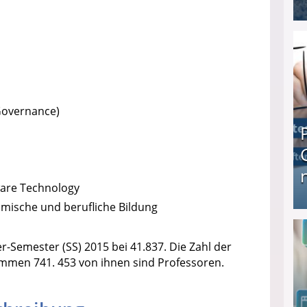
I❶I Schnell Geld verdienen: 20 seriöse Möglich
 Governance)
tware Technology
omische und berufliche Bildung
Produkttester werden und Geld verdienen ↻ Tä
-Semester (SS) 2015 bei 41.837. Die Zahl der
mmen 741. 453 von ihnen sind Professoren.