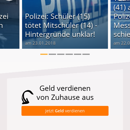
(41) 
zei
Polizei: Schüler (15)
Poli
n
tötet Mitschüler (14) -
Mess
Hintergründe unklar!
schi
am 23.01.2018
am 22.
Geld verdienen
von Zuhause aus
Jetzt
Geld
verdienen