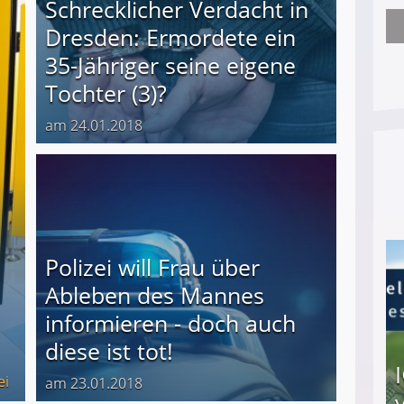
Schrecklicher Verdacht in
Dresden: Ermordete ein
Arbeitslosengeld: Wofür bekommt man es und w
35-Jähriger seine eigene
Tochter (3)?
am 24.01.2018
Polizei will Frau über
Ableben des Mannes
informieren - doch auch
diese ist tot!
ei
am 23.01.2018