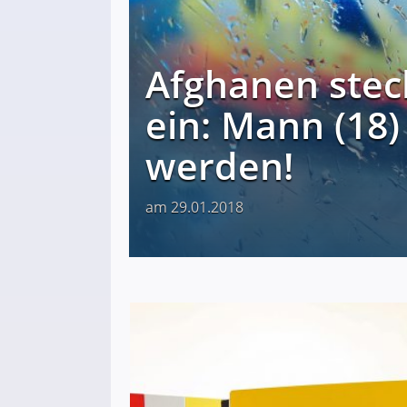
Afghanen stec
ein: Mann (18)
werden!
am 29.01.2018