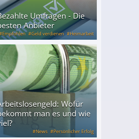
Bezahlte Umfragen - Die
besten Anbieter
Empfohlen
Geld verdienen
Heimarbeit
Arbeitslosengeld: Wofür
bekommt man es und wie
iel?
News
Persönlicher Erfolg