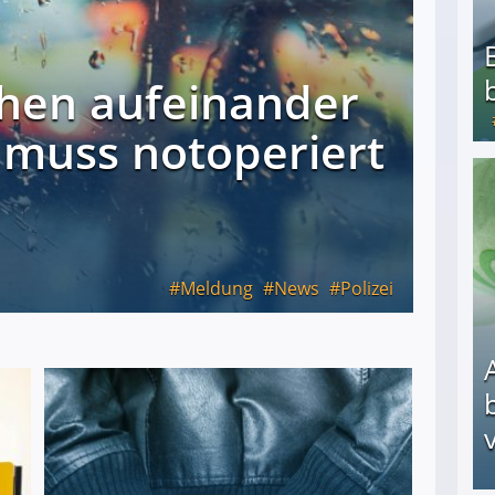
hen aufeinander
 muss notoperiert
Bezahlte Umfragen - Die besten Anbieter
Meldung
News
Polizei
v