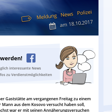
Polizei
News
Meldung
18.10.2017
am
n werden!
äglich interessante News
nfos zu Verdienstmöglichkeiten
ner Gaststätte am vergangenen Freitag zu einem
ger Mann aus dem Kosovo versucht haben soll,
nächst war er mit seinen Annäherungsversuchen