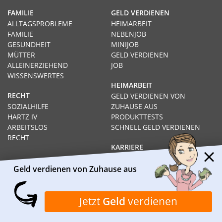
FAMILIE
GELD VERDIENEN
ALLTAGSPROBLEME
HEIMARBEIT
FAMILIE
NEBENJOB
GESUNDHEIT
MINIJOB
MÜTTER
GELD VERDIENEN
ALLEINERZIEHEND
JOB
WISSENSWERTES
HEIMARBEIT
RECHT
GELD VERDIENEN VON
SOZIALHILFE
ZUHAUSE AUS
HARTZ IV
PRODUKTTESTS
ARBEITSLOS
SCHNELL GELD VERDIENEN
RECHT
KARRIERE
AUSBILDUNG
STUDIUM
Geld verdienen von Zuhause aus
FERNSTUDIUM
GEHÄLTER
Jetzt
Geld
verdienen
Impressum
Datenschutz
Kontakt
Über Heimarbeit.de