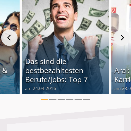
Das sind die
e &
bestbezahltesten
Aral
Berufe/Jobs: Top 7
Karr
am 24.04.2016
am 23.