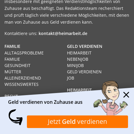
insbesondere mit geeigneten Verdienstmöglichkeiten von
Zuhause aus beschäftigt. Das Redaktionsteam recherchiert
und prüft täglich viele verschiedene Möglichkeiten, mit denen
man von Zuhause aus Geld verdienen kann.
Kontaktiere uns:
kontakt@heimarbeit.de
FAMILIE
GELD VERDIENEN
ALLTAGSPROBLEME
HEIMARBEIT
FAMILIE
NEBENJOB
GESUNDHEIT
MINIJOB
MÜTTER
GELD VERDIENEN
ALLEINERZIEHEND
JOB
WISSENSWERTES
HEIMARBEIT
RECHT
GELD VERDIENEN VON
Geld verdienen von Zuhause aus
SOZIALHILFE
ZUHAUSE AUS
HARTZ IV
PRODUKTTESTS
ARBEITSLOS
SCHNELL GELD VERDIENEN
Jetzt
Geld
verdienen
RECHT
KARRIERE
AUSBILDUNG