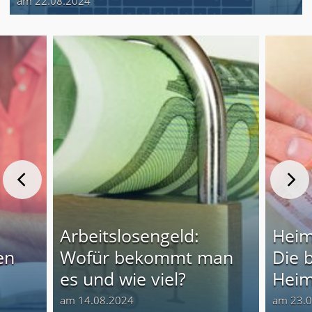
am 22.08.2024
Arbeitslosengeld:
Heim
en
Wofür bekommt man
Die 
es und wie viel?
Heim
am 14.08.2024
am 23.