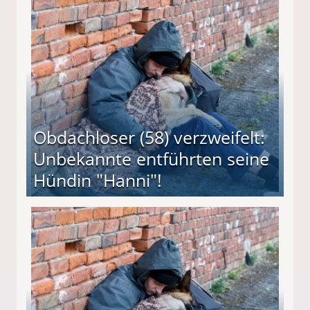
 Suff-Mutter freigesprochen!
Obdachloser (58) verzweifelt:
Unbekannte entführten seine
Hündin "Hanni"!
te entführten seine Hündin "Hanni"!