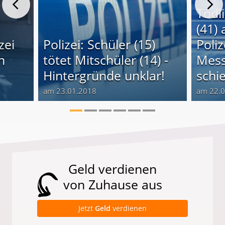
Tödl
(41) 
zei
Polizei: Schüler (15)
Poli
n
tötet Mitschüler (14) -
Mess
Hintergründe unklar!
schi
am 23.01.2018
am 22.
Geld verdienen
von Zuhause aus
Jetzt
Geld
verdienen