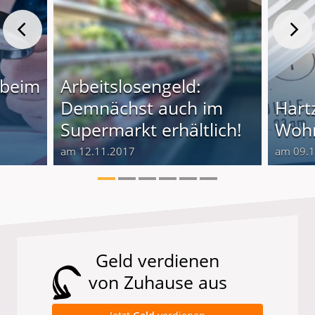
 beim
Arbeitslosengeld:
Demnächst auch im
Hart
Supermarkt erhältlich!
Wohn
am 12.11.2017
am 09.
Geld verdienen
von Zuhause aus