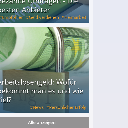
Bezahlte Umfragen - Die
besten Anbieter
Empfohlen
Geld verdienen
Heimarbeit
Arbeitslosengeld: Wofür
bekommt man es und wie
iel?
News
Persönlicher Erfolg
Alle anzeigen
ie viel?