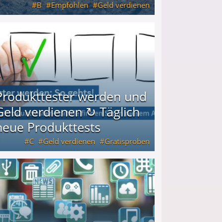
B
Empfohlen
Geld verdienen
keiten
Produkttester werden und
Geld verdienen ↻ Täglich
neue Produkttests
C
Geld verdienen
Gratisproben
glich neue Produkttests