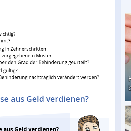
ichtig?
immt?
g in Zehnerschritten
h vorgegebenem Muster
über den Grad der Behinderung geurteilt?
d gültig?
 Behinderung nachträglich verändert werden?
se aus Geld verdienen?
Heimarbeit ohne PC: Die besten Heimarbeiten
e aus Geld verdienen?