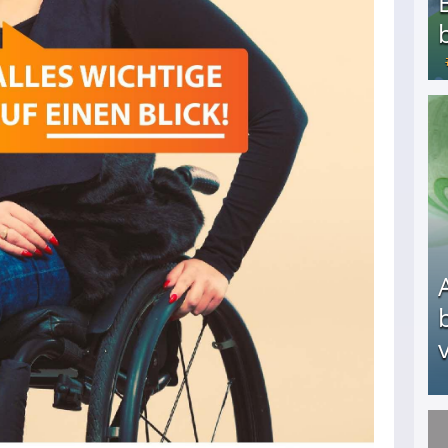
Bezahlte Umfragen - Die besten Anbieter
v
Arbeitslosengeld: Wofür bekommt man es und w