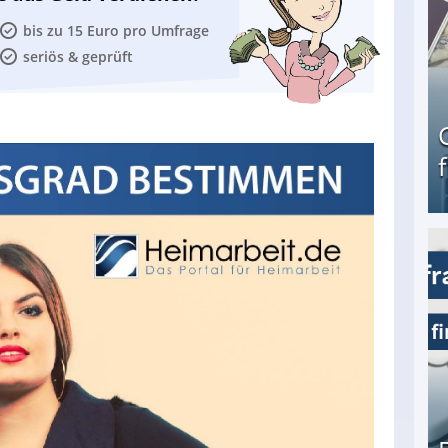
bis zu 15 Euro pro Umfrage
seriös & geprüft
Geld verdienen als Tagger für Netflix