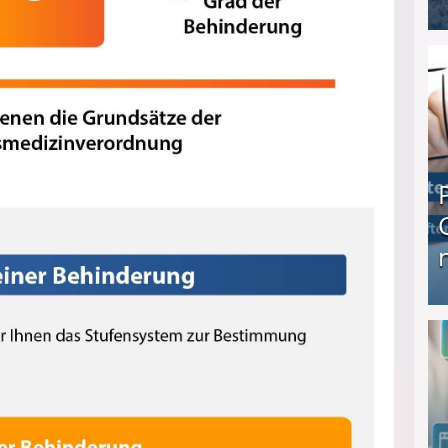
I❶I Schnell Geld verdienen: 20 seriöse Möglich
Produkttester werden und Geld verdienen ↻ Tä