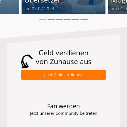
am 03.07.2024
am 01.
Geld verdienen
von Zuhause aus
Jetzt
Geld
verdienen
Fan werden
Jetzt unserer Community beitreten