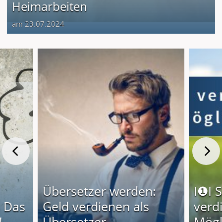
Heimarbeiten
am 23.07.2024
Übersetzer werden:
I❶I 
 Das
Geld verdienen als
verd
!
Übersetzer
Mögl