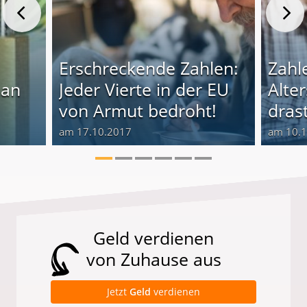
Erschreckende Zahlen:
Zahl
man
Jeder Vierte in der EU
Alte
von Armut bedroht!
dras
am 17.10.2017
am 10.
Geld verdienen
von Zuhause aus
Jetzt
Geld
verdienen