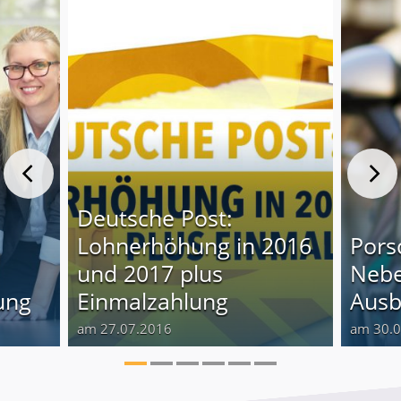
Deutsche Post:
Lohnerhöhung in 2016
Pors
und 2017 plus
Nebe
ung
Einmalzahlung
Ausb
am 27.07.2016
am 30.