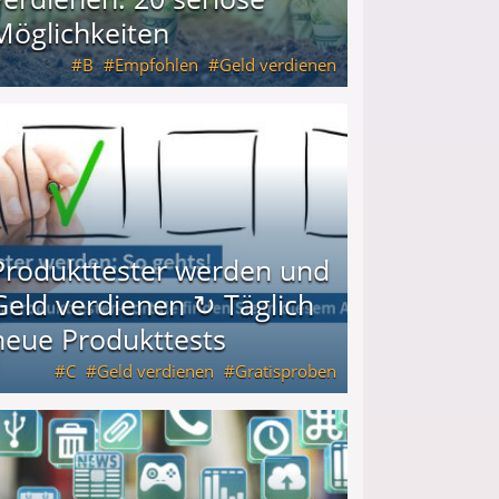
Möglichkeiten
B
Empfohlen
Geld verdienen
keiten
Produkttester werden und
Geld verdienen ↻ Täglich
neue Produkttests
C
Geld verdienen
Gratisproben
glich neue Produkttests