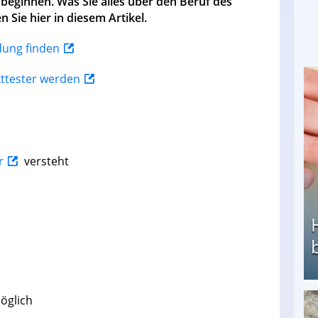
beginnen. Was Sie alles über den Beruf des
 Sie hier in diesem Artikel.
ldung finden
kttester werden
r
versteht
öglich
Heimarbeit ohne PC: Die besten Heimarbeiten