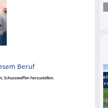
Arbeitslosengeld: Wofür bekommt man es und w
s
iesem Beruf
t, Schusswaffen herzustellen.