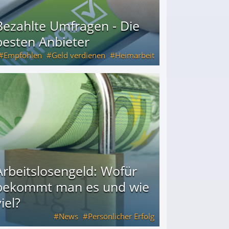
Bezahlte Umfragen - Die
besten Anbieter
Empfohlen
Geld verdienen
Heimarbeit
Arbeitslosengeld: Wofür
bekommt man es und wie
iel?
News
Persönlicher Erfolg