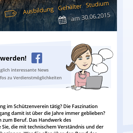
Studium
Gehälter
Ausbildung
30.06.2015
am
n werden!
äglich interessante News
nfos zu Verdienstmöglichkeiten
ung im Schützenverein tätig? Die Faszination
ng damit ist über die Jahre immer geblieben?
ch zum Beruf. Das Handwerk des
ie, die mit technischem Verständnis und der