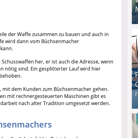
I❶I Schnell Geld verdienen: 20 seriöse Möglich
Teile der Waffe zusammen zu bauen und auch in
affe wird dann vom Büchsenmacher
 kann.
 Schusswaffen her, er ist auch die Adresse, wenn
nötig sind. Ein gesplitterter Lauf wird hier
 behoben.
blem, mit dem Kunden zum Büchsenmacher gehen.
fen mit rechnergesteuerten Maschinen gibt es
ndarbeit nach alter Tradition umgesetzt werden.
Produkttester werden und Geld verdienen ↻ Tä
chsenmachers