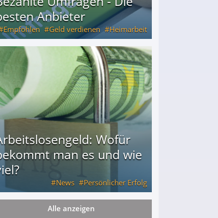
Bezahlte Umfragen - Die
besten Anbieter
Empfohlen
Geld verdienen
Heimarbeit
Arbeitslosengeld: Wofür
bekommt man es und wie
iel?
News
Persönlicher Erfolg
Alle anzeigen
ie viel?