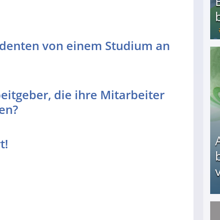
udenten von einem Studium an
Bezahlte Umfragen - Die besten Anbieter
itgeber, die ihre Mitarbeiter
en?
t!
v
Arbeitslosengeld: Wofür bekommt man es und w