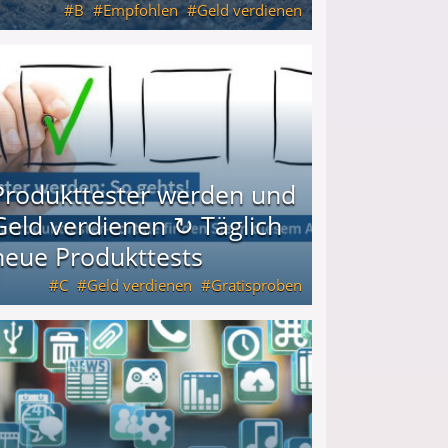
B
Empfohlen
Geld verdienen
keiten
Produkttester werden und
Geld verdienen ↻ Täglich
neue Produkttests
C
Geld verdienen
Gratisproben
glich neue Produkttests