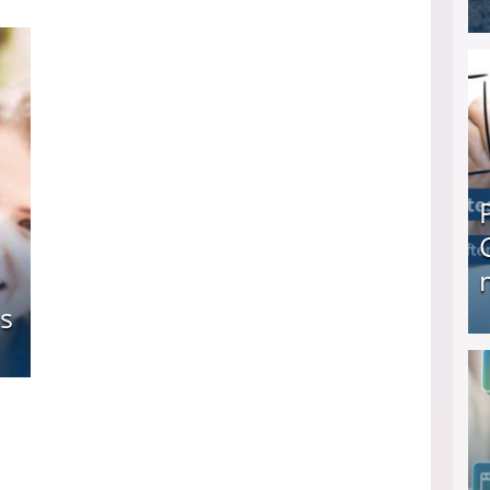
I❶I Schnell Geld verdienen: 20 seriöse Möglich
s
Produkttester werden und Geld verdienen ↻ Tä