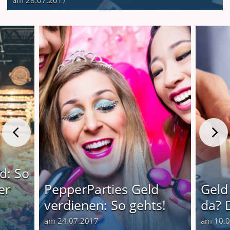
am 28.07.2017
d: So
er
PepperParties Geld
Geld
verdienen: So gehts!
da? 
am 24.07.2017
am 10.