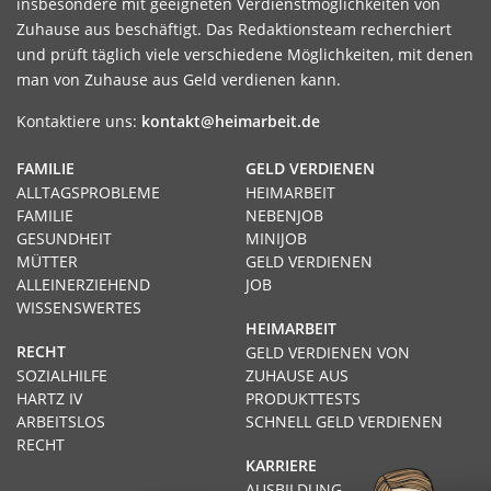
insbesondere mit geeigneten Verdienstmöglichkeiten von
Zuhause aus beschäftigt. Das Redaktionsteam recherchiert
und prüft täglich viele verschiedene Möglichkeiten, mit denen
man von Zuhause aus Geld verdienen kann.
Kontaktiere uns:
kontakt@heimarbeit.de
FAMILIE
GELD VERDIENEN
ALLTAGSPROBLEME
HEIMARBEIT
FAMILIE
NEBENJOB
GESUNDHEIT
MINIJOB
MÜTTER
GELD VERDIENEN
ALLEINERZIEHEND
JOB
WISSENSWERTES
HEIMARBEIT
RECHT
GELD VERDIENEN VON
SOZIALHILFE
ZUHAUSE AUS
HARTZ IV
PRODUKTTESTS
ARBEITSLOS
SCHNELL GELD VERDIENEN
RECHT
KARRIERE
AUSBILDUNG