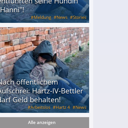
entführten seine Hündin
"Hanni"!
Meldung
News
Stories
ührten seine Hündin "Hanni"!
Nach öffentlichem
Aufschrei: Hartz-IV-Bettler
darf Geld behalten!
Arbeitslos
Hartz 4
News
Alle anzeigen
arf Geld behalten!