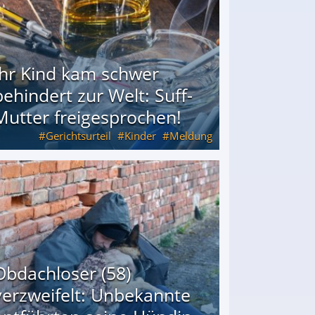
Ihr Kind kam schwer
behindert zur Welt: Suff-
Mutter freigesprochen!
Gerichtsurteil
Kinder
Meldung
Mutter freigesprochen!
Obdachloser (58)
verzweifelt: Unbekannte