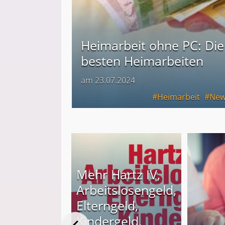
Heimarbeit ohne PC: Die
besten Heimarbeiten
am 23.07.2024
Heimarbeit
New
Mehr Hartz IV,
Arbeitslosengeld,
en von zu
Elterngeld,
aus -
Kindergeld,