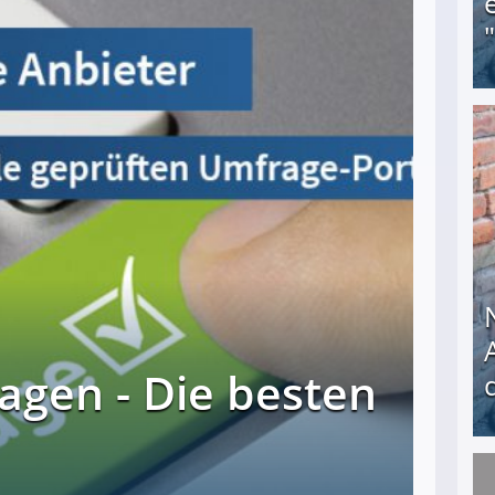
Obdachloser (58) verzweifelt: Unbekannte entf
agen - Die besten
Nach öffentlichem Aufschrei: Hartz-IV-Bettler d