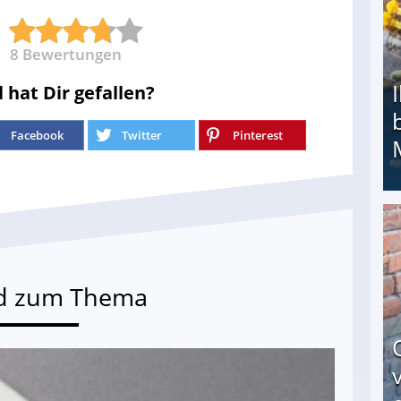
8
Bewertungen
l hat Dir gefallen?
Facebook
Twitter
Pinterest
Ihr Kind kam schwer behindert zur Welt: Suff-
d zum Thema