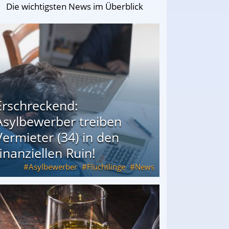
Die wichtigsten News im Überblick
Erschreckend:
Asylbewerber treiben
Vermieter (34) in den
finanziellen Ruin!
Asylbewerber
Flüchtlinge
News
34) in den finanziellen Ruin!