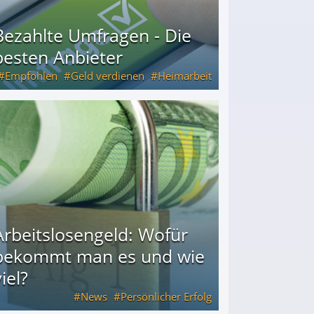
Bezahlte Umfragen - Die
besten Anbieter
Empfohlen
Geld verdienen
Heimarbeit
Arbeitslosengeld: Wofür
bekommt man es und wie
iel?
News
Persönlicher Erfolg