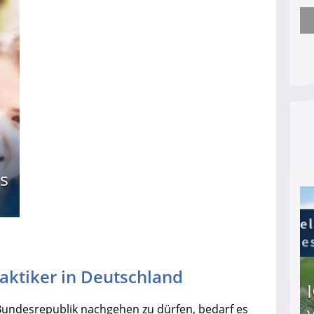
Arbeitslosengeld: Wofür bekommt man es und w
s
raktiker in Deutschland
r Bundesrepublik nachgehen zu dürfen, bedarf es