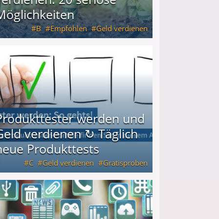
Möglichkeiten
B
Empfohlen
Geld verdienen
keiten
Produkttester werden und
Geld verdienen ↻ Täglich
neue Produkttests
C
Geld verdienen
Gratisproben
glich neue Produkttests