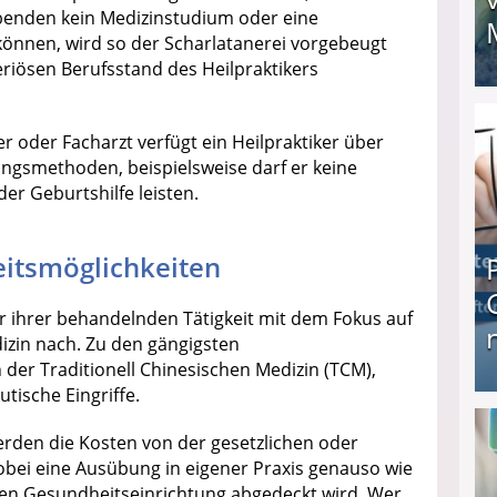
übenden kein Medizinstudium oder eine
önnen, wird so der Scharlatanerei vorgebeugt
eriösen Berufsstand des Heilpraktikers
I❶I Schnell Geld verdienen: 20 seriöse Möglich
r oder Facharzt verfügt ein Heilpraktiker über
ngsmethoden, beispielsweise darf er keine
r Geburtshilfe leisten.
eitsmöglichkeiten
er ihrer behandelnden Tätigkeit mit dem Fokus auf
zin nach. Zu den gängigsten
r Traditionell Chinesischen Medizin (TCM),
tische Eingriffe.
Produkttester werden und Geld verdienen ↻ Tä
rden die Kosten von der gesetzlichen oder
ei eine Ausübung in eigener Praxis genauso wie
gen Gesundheitseinrichtung abgedeckt wird. Wer