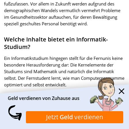
fußzufassen. Vor allem in Zukunft werden aufgrund des
demographischen Wandels vermutlich vermehrt Probleme
im Gesundheitssektor auftauchen, für deren Bewältigung
speziell geschultes Personal benötigt wird.
Welche Inhalte bietet ein Informatik-
Studium?
Ein Informatikstudium hingegen stellt für die Fernunis keine
besondere Herausforderung dar: Die Kernelemente der
Studiums sind Mathematik und natürlich die Informatik
selbst. Der Fernstudent lernt, wie man Computerprogramme
optimiert und selbst entwickelt.
Geld verdienen von Zuhause aus
Wie stehen die Jobaussichten?
Informatiker haben in der heutigen Wirtschaft besonders
Jetzt
Geld
verdienen
gute Aussichten auf einen Job. Selbst ohne ein
entsprechendes Studium kann man einen gutbezahlten Job