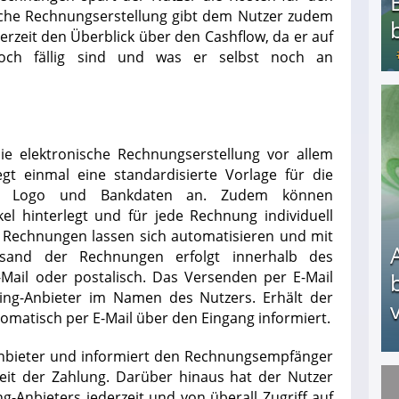
sche Rechnungserstellung gibt dem Nutzer zudem
ederzeit den Überblick über den Cashflow, da er auf
noch fällig sind und was er selbst noch an
Bezahlte Umfragen - Die besten Anbieter
die elektronische Rechnungserstellung vor allem
legt einmal eine standardisierte Vorlage für die
f, Logo und Bankdaten an. Zudem können
el hinterlegt und für jede Rechnung individuell
echnungen lassen sich automatisieren und mit
rsand der Rechnungen erfolgt innerhalb des
-Mail oder postalisch. Das Versenden per E-Mail
ing-Anbieter im Namen des Nutzers. Erhält der
v
tomatisch per E-Mail über den Eingang informiert.
bieter und informiert den Rechnungsempfänger
keit der Zahlung. Darüber hinaus hat der Nutzer
Arbeitslosengeld: Wofür bekommt man es und w
-Anbieters jederzeit und von überall Zugriff auf