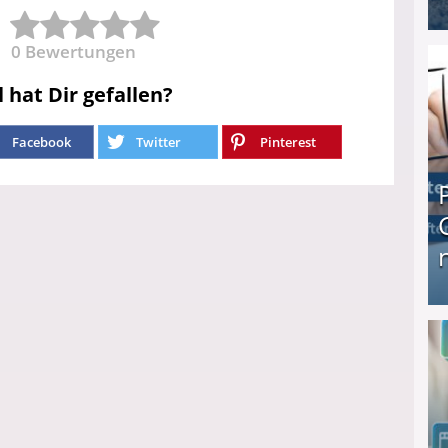
I❶I Schnell Geld verdienen: 20 seriöse Möglich
0
Bewertungen
l hat Dir gefallen?
Facebook
Twitter
Pinterest
Produkttester werden und Geld verdienen ↻ Tä