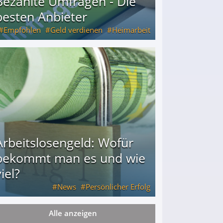
Bezahlte Umfragen - Die
besten Anbieter
Empfohlen
Geld verdienen
Heimarbeit
Arbeitslosengeld: Wofür
bekommt man es und wie
iel?
News
Persönlicher Erfolg
Alle anzeigen
ie viel?