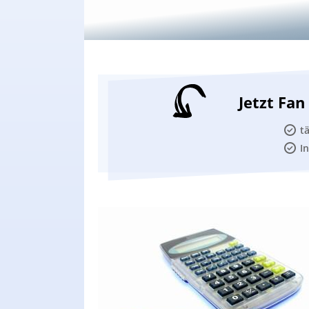
Jetzt Fa
t
I