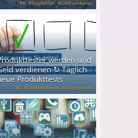
B
Empfohlen
Geld verdienen
keiten
Produkttester werden und
Geld verdienen ↻ Täglich
neue Produkttests
C
Geld verdienen
Gratisproben
glich neue Produkttests