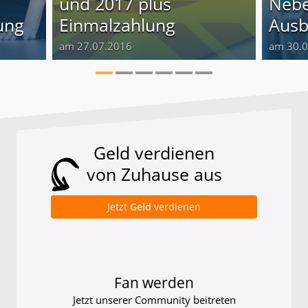
und 2017 plus
Nebe
ung
Einmalzahlung
Ausb
am 27.07.2016
am 30.
Geld verdienen
von Zuhause aus
Jetzt
Geld
verdienen
Fan werden
Jetzt unserer Community beitreten