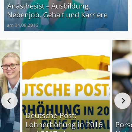
Anästhesist – Ausbildung,
Nebenjob, Gehalt und Karriere
am 04.08.2016
Deutsche Post:
Lohnerhöhung in 2016
Pors