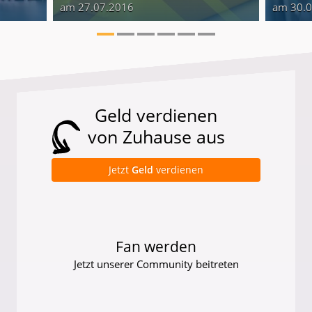
am 27.07.2016
am 30.
Geld verdienen
von Zuhause aus
Jetzt
Geld
verdienen
Fan werden
Jetzt unserer Community beitreten