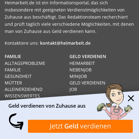
Heimarbeit.de ist ein Informationsportal, das sich
insbesondere mit geeigneten Verdienstmöglichkeiten von
Zuhause aus beschäftigt. Das Redaktionsteam recherchiert
und prüft täglich viele verschiedene Möglichkeiten, mit denen
man von Zuhause aus Geld verdienen kann.
Kontaktiere uns:
kontakt@heimarbeit.de
FAMILIE
GELD VERDIENEN
ALLTAGSPROBLEME
HEIMARBEIT
FAMILIE
NEBENJOB
GESUNDHEIT
MINIJOB
MÜTTER
GELD VERDIENEN
ALLEINERZIEHEND
JOB
WISSENSWERTES
HEIMARBEIT
Geld verdienen von Zuhause aus
RECHT
GELD VERDIENEN VON
SOZIALHILFE
ZUHAUSE AUS
HARTZ IV
PRODUKTTESTS
Jetzt
Geld
verdienen
ARBEITSLOS
SCHNELL GELD VERDIENEN
RECHT