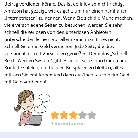
Betrag verdienen könne. Das ist definitiv so nicht richtig.
Amazon hat gezeigt, wie es geht, um nur einen namhaften
„Internetriesen“ zu nennen. Wenn Sie sich die Mühe machen,
viele verschiedene Seiten zu besuchen, werden Sie sehr
schnell die seriösen von den unseriösen Anbietern
unterscheiden lernen. Vor allem kann man Eines nicht:
Schnell Geld mit Geld verdienen! Jede Seite, die dies
verspricht, ist mit Vorsicht zu genießen! Denn das „Schnell-
Reich-Werden System“ gibt es nicht. Sei es nun traden oder
Roulette spielen, um bei den Beispielen zu bleiben, alles
müssen Sie erst lernen und dann ausüben- auch beim Geld
mit Geld verdienen!
4
Bewertungen