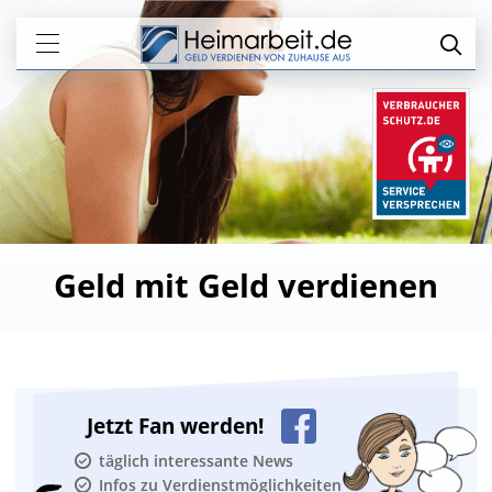
Geld mit Geld verdienen
Jetzt Fan werden!
täglich interessante News
Infos zu Verdienstmöglichkeiten