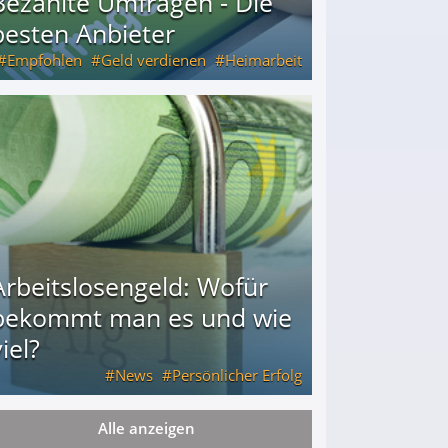
Bezahlte Umfragen - Die
besten Anbieter
Empfohlen
Geld verdienen
Heimarbeit
Arbeitslosengeld: Wofür
bekommt man es und wie
iel?
News
Persönlicher Erfolg
Alle anzeigen
ie viel?