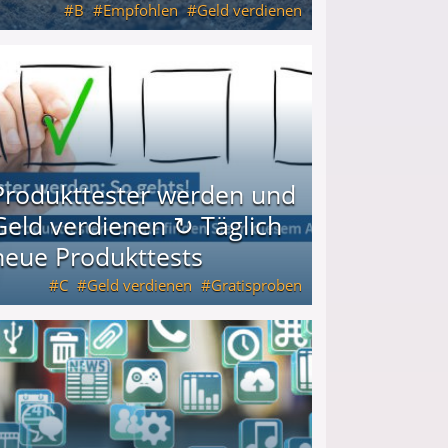
B
Empfohlen
Geld verdienen
keiten
Produkttester werden und
Geld verdienen ↻ Täglich
neue Produkttests
C
Geld verdienen
Gratisproben
glich neue Produkttests