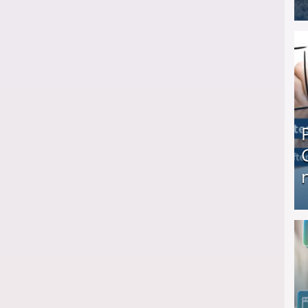
I❶I Schnell Geld verdienen: 20 seriöse Möglich
Produkttester werden und Geld verdienen ↻ Tä