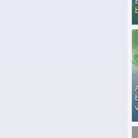
Bezahlte Umfragen - Die besten Anbieter
v
Arbeitslosengeld: Wofür bekommt man es und w