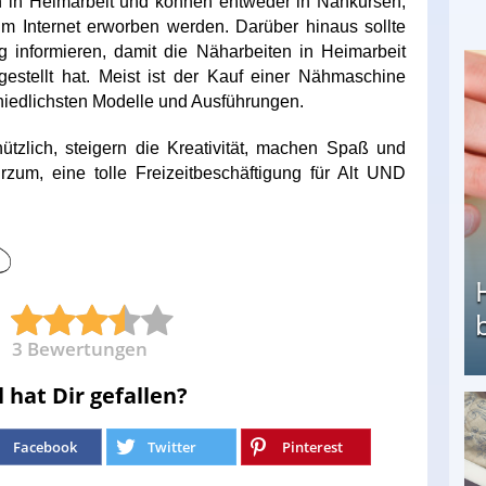
n in Heimarbeit und können entweder in Nähkursen,
im Internet erworben werden. Darüber hinaus sollte
 informieren, damit die Näharbeiten in Heimarbeit
estellt hat. Meist ist der Kauf einer Nähmaschine
schiedlichsten Modelle und Ausführungen.
ützlich, steigern die Kreativität, machen Spaß und
zum, eine tolle Freizeitbeschäftigung für Alt UND
3
Bewertungen
l hat Dir gefallen?
Heimarbeit ohne PC: Die besten Heimarbeiten
Facebook
Twitter
Pinterest