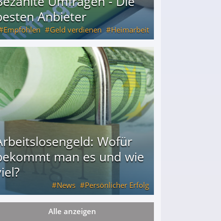
Bezahlte Umfragen - Die
besten Anbieter
Empfohlen
Geld verdienen
Heimarbeit
Arbeitslosengeld: Wofür
bekommt man es und wie
iel?
News
Persönlicher Erfolg
Alle anzeigen
ie viel?