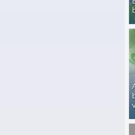
Bezahlte Umfragen - Die besten Anbieter
v
Arbeitslosengeld: Wofür bekommt man es und w