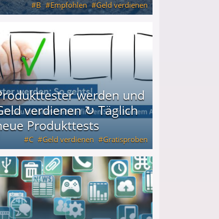
B
Empfohlen
Geld verdienen
keiten
Produkttester werden und
Geld verdienen ↻ Täglich
neue Produkttests
C
Geld verdienen
Gratisproben
glich neue Produkttests