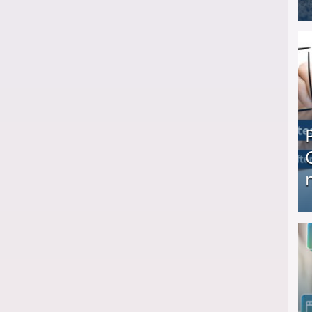
I❶I Schnell Geld verdienen: 20 seriöse Möglich
Produkttester werden und Geld verdienen ↻ Tä