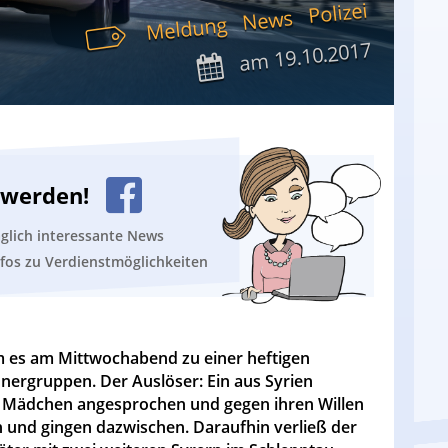
Polizei
News
Meldung
19.10.2017
am
n werden!
äglich interessante News
nfos zu Verdienstmöglichkeiten
m es am Mittwochabend zu einer heftigen
ergruppen. Der Auslöser: Ein aus Syrien
s Mädchen angesprochen und gegen ihren Willen
en und gingen dazwischen. Daraufhin verließ der