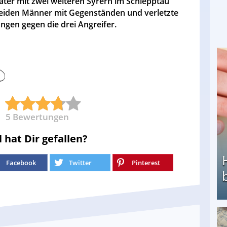
äter mit zwei weiteren Syrern im Schlepptau
 beiden Männer mit Gegenständen und verletzte
ungen gegen die drei Angreifer.
5
Bewertungen
l hat Dir gefallen?
Facebook
Twitter
Pinterest
Heimarbeit ohne PC: Die besten Heimarbeiten