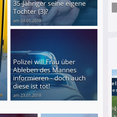
35-Jähriger seine eigene
Tochter (3)?
Arbeitslosengeld: Wofür bekommt man es und w
am 24.01.2018
Polizei will Frau über
Ableben des Mannes
informieren - doch auch
diese ist tot!
ei
am 23.01.2018