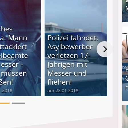
ches
I❶I Schnell Geld verdienen: 20 seriöse Möglich
a: Mann
Polizei fahndet:
Er b
ttackiert
Asylbewerber
ein
eibeamte
verletzen 17-
Juge
esser -
Jährigen mit
mit 
e müssen
Messer und
Poli
ßen!
fliehen!
(18)
1.2018
am 22.01.2018
am 19.
Produkttester werden und Geld verdienen ↻ Tä