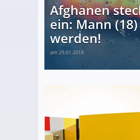
Afghanen stec
ein: Mann (18)
werden!
am 29.01.2018