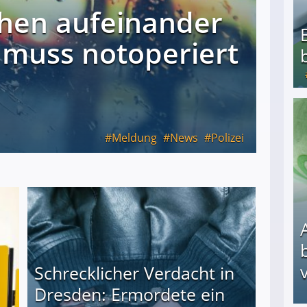
hen aufeinander
 muss notoperiert
Bezahlte Umfragen - Die besten Anbieter
Meldung
News
Polizei
v
Schrecklicher Verdacht in
Dresden: Ermordete ein