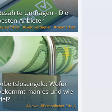
Bezahlte Umfragen - Die
besten Anbieter
Empfohlen
Geld verdienen
Heimarbeit
Arbeitslosengeld: Wofür
bekommt man es und wie
iel?
News
Persönlicher Erfolg