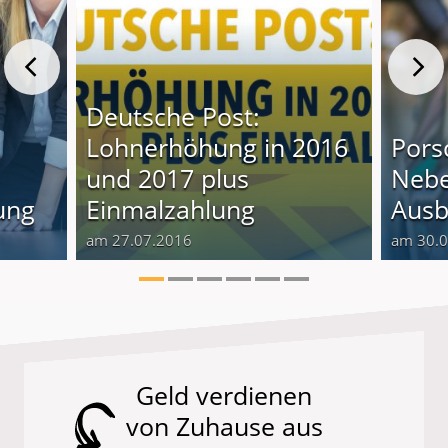
Deutsche Post:
Lohnerhöhung in 2016
Pors
und 2017 plus
Nebe
ung
Einmalzahlung
Ausb
am 27.07.2016
am 30.
Geld verdienen
von Zuhause aus