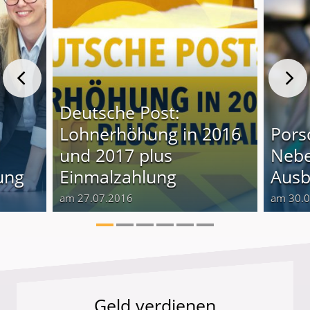
Deutsche Post:
Lohnerhöhung in 2016
Pors
und 2017 plus
Nebe
ung
Einmalzahlung
Ausb
am 27.07.2016
am 30.
Geld verdienen