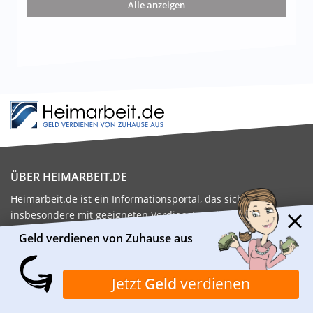
Alle anzeigen
ÜBER HEIMARBEIT.DE
Heimarbeit.de ist ein Informationsportal, das sich
insbesondere mit geeigneten Verdienstmöglichkeiten von
Zuhause aus beschäftigt. Das Redaktionsteam recherchiert
Geld verdienen von Zuhause aus
und prüft täglich viele verschiedene Möglichkeiten, mit denen
man von Zuhause aus Geld verdienen kann.
Jetzt
Geld
verdienen
Kontaktiere uns:
kontakt@heimarbeit.de