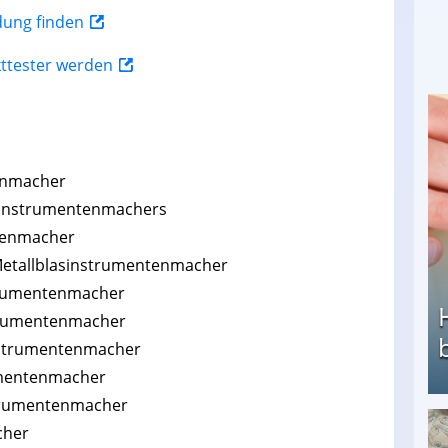
ldung finden
kttester werden
enmacher
sinstrumentenmachers
tenmacher
Metallblasinstrumentenmacher
strumentenmacher
strumentenmacher
instrumentenmacher
umentenmacher
strumentenmacher
cher
Heimarbeit ohne PC: Die besten Heimarbeiten