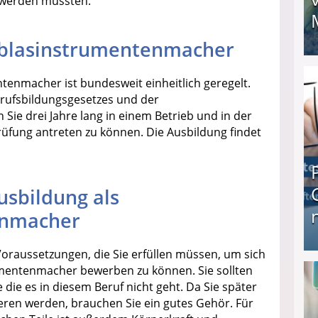
 werden mussten.
lblasinstrumentenmacher
I❶I Schnell Geld verdienen: 20 seriöse Möglich
enmacher ist bundesweit einheitlich geregelt.
rufsbildungsgesetzes und der
ie drei Jahre lang in einem Betrieb und in der
üfung antreten zu können. Die Ausbildung findet
usbildung als
enmacher
 Voraussetzungen, die Sie erfüllen müssen, um sich
Produkttester werden und Geld verdienen ↻ Tä
rumentenmacher bewerben zu können. Sie sollten
die es in diesem Beruf nicht geht. Da Sie später
eren werden, brauchen Sie ein gutes Gehör. Für