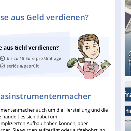
se aus Geld verdienen?
e aus Geld verdienen?
bis zu 15 Euro pro Umfrage
seriös & geprüft
Geld verdienen als Tagger für Netflix
blasinstrumentenmacher
rumentenmacher auch um die Herstellung und die
 handelt es sich dabei um
komplizierten Aufbau haben können, aber
örner. Sie wurden aufgesägt oder aufgebohrt, so