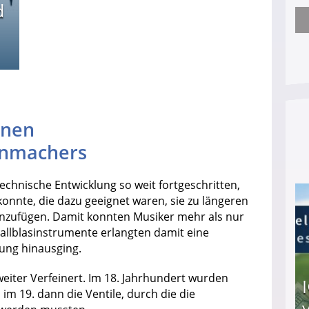
d
Arbeitslosengeld: Wofür bekommt man es und w
rnen
enmachers
echnische Entwicklung so weit fortgeschritten,
konnte, die dazu geeignet waren, sie zu längeren
zufügen. Damit konnten Musiker mehr als nur
tallblasinstrumente erlangten damit eine
kung hinausging.
eiter Verfeinert. Im 18. Jahrhundert wurden
m 19. dann die Ventile, durch die die