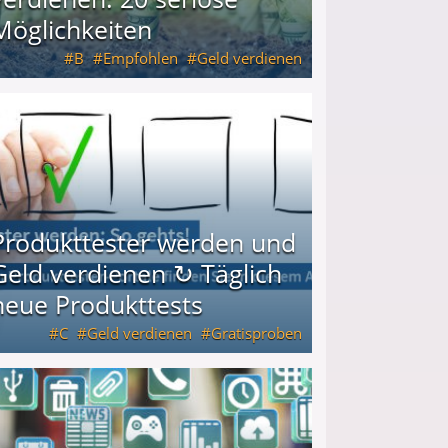
Möglichkeiten
B
Empfohlen
Geld verdienen
keiten
Produkttester werden und
Geld verdienen ↻ Täglich
neue Produkttests
C
Geld verdienen
Gratisproben
glich neue Produkttests