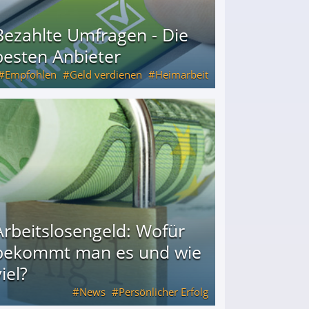
Bezahlte Umfragen - Die
besten Anbieter
Empfohlen
Geld verdienen
Heimarbeit
Arbeitslosengeld: Wofür
bekommt man es und wie
iel?
News
Persönlicher Erfolg